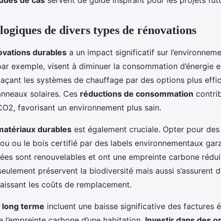
udes de cas
servent de guide inspirant pour les projets futu
logiques de divers types de rénovations
ovations durables
a un impact significatif sur l’environnem
par exemple, visent à diminuer la consommation d’énergie 
plaçant les systèmes de chauffage par des options plus effi
panneaux solaires. Ces
réductions de consommation
contri
CO2, favorisant un environnement plus sain.
e matériaux durables
est également cruciale. Opter pour des
 ou le bois certifié par des labels environnementaux gara
isées sont renouvelables et ont une empreinte carbone rédui
eulement préservent la biodiversité mais aussi s’assurent d
baissant les coûts de remplacement.
 long terme
incluent une baisse significative des factures 
e l’empreinte carbone d’une habitation.
Investir dans des o