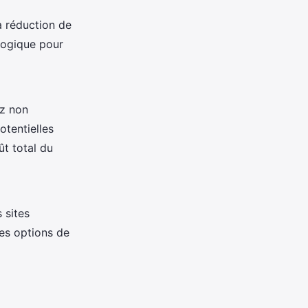
a réduction de
logique pour
ez non
otentielles
ût total du
s sites
les options de