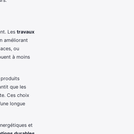
rs.
ent. Les
travaux
en améliorant
caces, ou
buent à moins
 produits
ntit que les
te. Ces choix
’une longue
énergétiques et
ptions durables