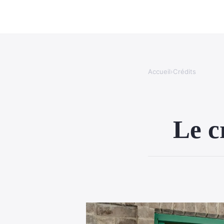
Accueil
›
Crédits
Le c