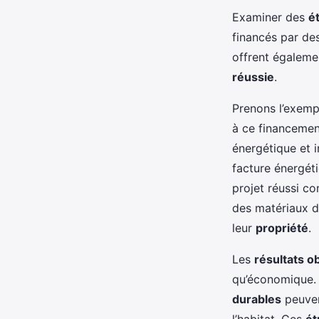
Examiner des
é
financés par de
offrent égalem
réussie
.
Prenons l’exemp
à ce financemen
énergétique et i
facture énergét
projet réussi c
des matériaux d
leur
propriété
.
Les
résultats o
qu’économique. 
durables
peuven