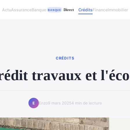
Actu
Assurance
Banque
Crédits
Finance
Immobilier
CRÉDITS
rédit travaux et l'éco
Enzo
9 mars 2025
4 min de lecture
E