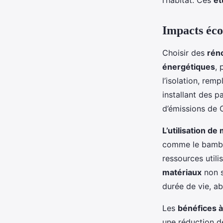
l’habitat. Ces
ét
Impacts éco
Choisir des
rén
énergétiques
, 
l’isolation, rem
installant des 
d’émissions de 
L’utilisation d
comme le bambou
ressources util
matériaux
non s
durée de vie, a
Les
bénéfices à
une réduction d