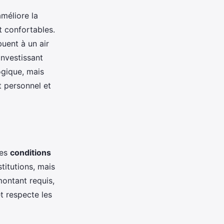
méliore la
t confortables.
uent à un air
investissant
ogique, mais
t personnel et
les
conditions
stitutions, mais
 montant requis,
t respecte les