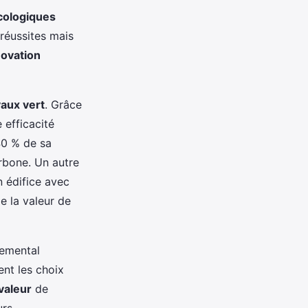
cologiques
réussites mais
ovation
vaux vert
. Grâce
 efficacité
40 % de sa
rbone. Un autre
n édifice avec
e la valeur de
nemental
t les choix
valeur
de