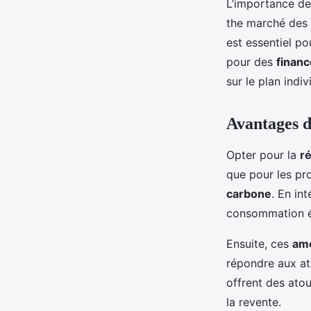
L’importance de
the marché des 
est essentiel po
pour des
finan
sur le plan indi
Avantages d
Opter pour la
r
que pour les pr
carbone
. En in
consommation én
Ensuite, ces
amé
répondre aux at
offrent des atou
la revente.