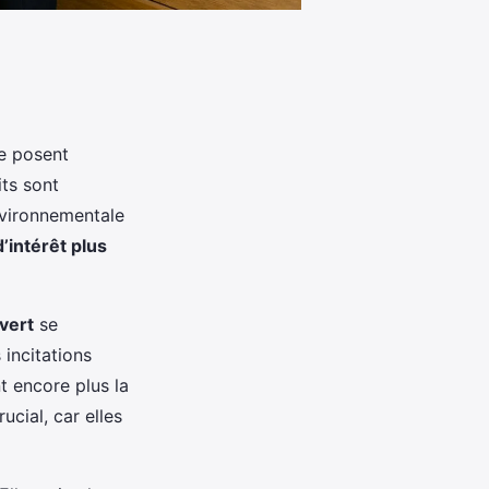
e posent
its sont
nvironnementale
d’intérêt plus
 vert
se
 incitations
t encore plus la
ucial, car elles