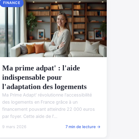
FINANCE
Ma prime adpat' : l'aide
indispensable pour
l'adaptation des logements
Ma Prime Adapt' révolutionne l'accessibilité
des logements en France grâce à un
financement pouvant atteindre 22 000 euros
par foyer. Cette aide de l'...
9 mars 2026
7 min de lecture →