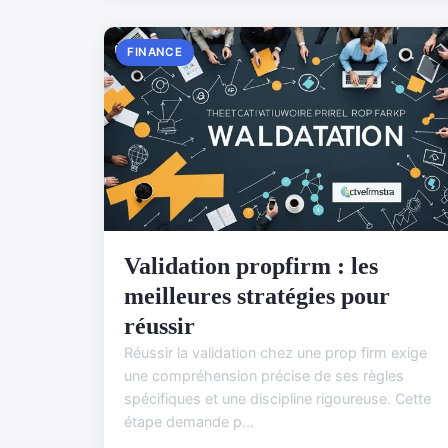
FINANCE
Validation propfirm : les
meilleures stratégies pour
réussir
Réussir la validation chez une prop firm exige
une compréhension précise de ses règles
spécifiques et une discipline rigoureuse. Cette
étape demande p...