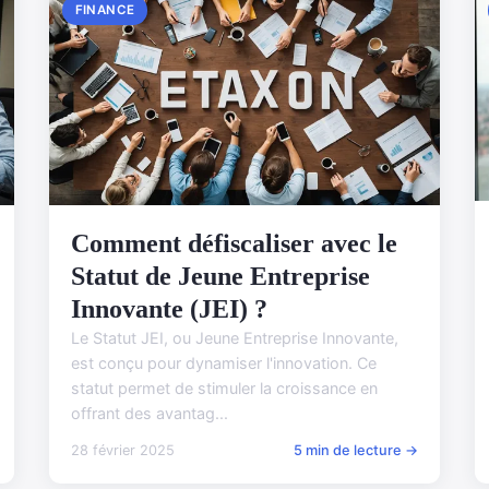
FINANCE
Comment défiscaliser avec le
Statut de Jeune Entreprise
Innovante (JEI) ?
Le Statut JEI, ou Jeune Entreprise Innovante,
est conçu pour dynamiser l'innovation. Ce
statut permet de stimuler la croissance en
offrant des avantag...
28 février 2025
5 min de lecture →