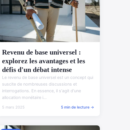
Revenu de base universel :
explorez les avantages et les
défis d'un débat intense
Le revenu de base universel est un concept qui
suscite de nombreuses discussions et
interrogations. En essence, il s'agit d'une
allocation monétaire i...
5 mars 2025
5 min de lecture →