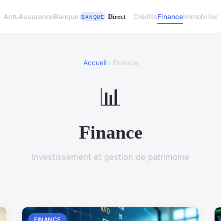
Actu
Assurance
Banque
Crédits
Finance
Immobilier
Accueil
› Finance
📊
Finance
Investissement et gestion de patrimoine
FINANCE