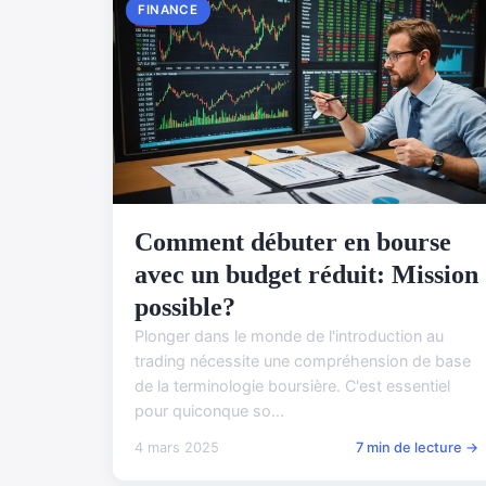
FINANCE
Comment débuter en bourse
avec un budget réduit: Mission
possible?
Plonger dans le monde de l'introduction au
trading nécessite une compréhension de base
de la terminologie boursière. C'est essentiel
pour quiconque so...
4 mars 2025
7 min de lecture →